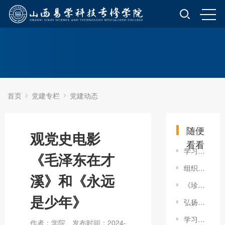
首页
党建专栏
党建动态
随便
观党史电影
看看
学习《党的二十届三中全会<决定>学习辅导百问》并交流
《毛泽东在才
组织学习《如何将党的纪律内化为日用而不觉的言行准绳》简报
溪》和《永远
《珍视生命安全——人民至上 生命至上》主题学习
是少年》
弘扬教育家精神 勇担育人新使命 -- 易学教育开展教师节特别党建活动
学习贯彻全国两会精神 凝聚高质量发展共识
作者：学院
发布时间：2024-