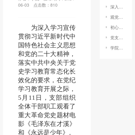
06-03
点击数：
810
深入学习总书记在中央全面深化改革委员会第二次会议上的重要讲话精神
观党史电影 《毛泽东在才溪》和《永远是少年》
为深入学习宣传
初心不改 · 99如一 | 庆祝中国共产党成立九十九周年！
贯彻习近平新时代中
党支部开展学习习近平总书记在文化传承发展座谈会上重要讲话精神主题党日活动
国特色社会主义思想
学院党支部开展“牢记总书记嘱托，铸牢中华民族共同体意识”主题党日
和党的二十大精神，
落实中共中央关于党
史学习教育常态化长
效化的要求，在党纪
学习教育开展之际，
5月11日，支部组织
全体干部职工观看了
重大革命党史题材电
影《毛泽东在才溪》
和《永远是少年》。