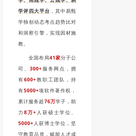
学、雨甄学、云甄学、易
学评四大平台
，其中易甄
学独创动态考点趋势比对
和洞察引擎，实现因材施
教。
全国布局
41家
分子公
司、
300+
服务网点，拥
有
600+
教职工团队，持
有
5000+
项软件著作权，
累计服务超
76万
学子，助
力
8万+
人获硕士学位、
5000+
人获博士学位，坚
守教育品质，赋能人才成