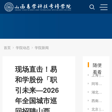
首页
学院动态
学院新闻
随便
现场直击！易
看看
上海 | 易学股份亮相第22届校长邦T-LINK教育博览会
和学股份「职
同等学力申硕论文愁？《申硕论文通关指导》来帮忙
引未来—2026
湖北师范大学继续教育学院 致贺山西易学科技专修学院建院3周年
年全国城市巡
西南政法大学继续教育学院院长郑国洪一行莅临我司座谈交流
回招聘山西
北京 | 易学股份亮相GET2024教育科技大会