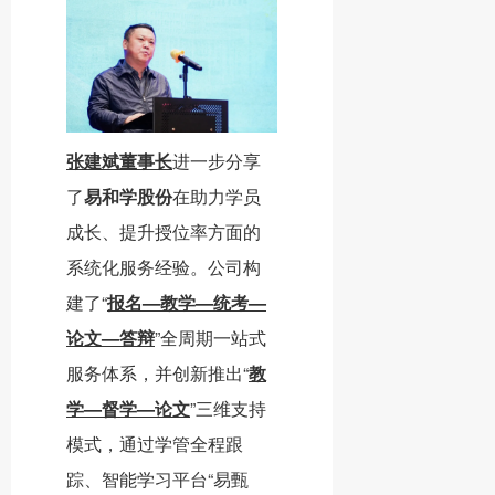
张建斌董事长
进一步分享
了
易和学股份
在助力学员
成长、提升授位率方面的
系统化服务经验。公司构
建了“
报名—教学—统考—
论文—答辩
”全周期一站式
服务体系，并创新推出“
教
学—督学—论文
”三维支持
模式，通过学管全程跟
踪、智能学习平台“易甄