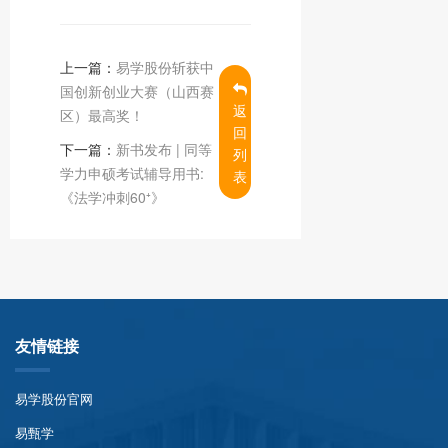
上一篇：
易学股份斩获中
国创新创业大赛（山西赛
返
区）最高奖！
回
下一篇：
新书发布 | 同等
列
学力申硕考试辅导用书:
表
《法学冲刺60⁺》
友情链接
易学股份官网
易甄学