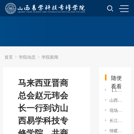
首页
学院动态
学院新闻
随便
马来西亚晋商
看看
【工会动态】学院工会开展“情暖三八节 巾帼绽芳华”节日活动
总会赵元玮会
山西易和学教育科技股份公司正式登陆山西股权交易中心晋兴板
长一行到访山
现场直击！易和学股份「职引未来—2026年全国城市巡回招聘山西站」，现场全记录！
西易学科技专
长江大学继续教育学院院长蒋四华一行 莅临我司座谈交流
修学院，共商
情暖冬日 扫雪护行——山西易学科技专修学院开展扫雪铲冰活动